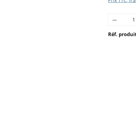
Prix TTC, fra
Quantité
Réf. produi