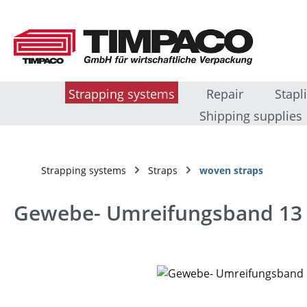
sser au contenu principal
Passer à la recherche
Passer à la navigation principale
Strapping systems
Repair
Stapl
Shipping supplies
Strapping systems
Straps
woven straps
Gewebe- Umreifungsband 13
Ignorer la galerie d'images