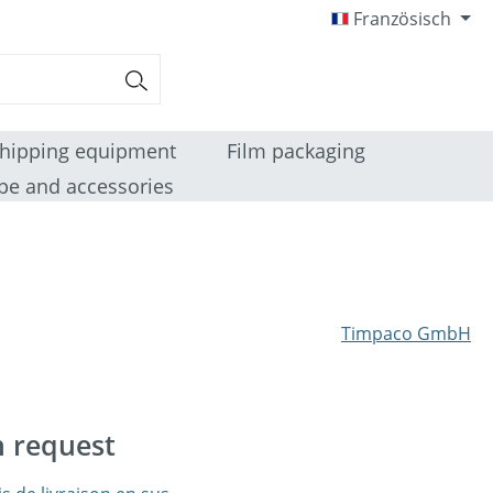
Französisch
hipping equipment
Film packaging
pe and accessories
Timpaco GmbH
n request