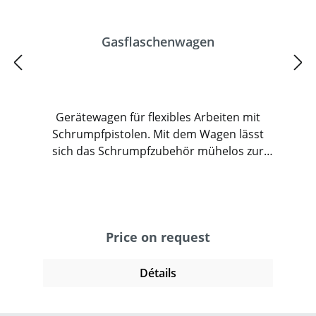
Gasflaschenwagen
Gerätewagen für flexibles Arbeiten mit
Schrumpfpistolen. Mit dem Wagen lässt
sich das Schrumpfzubehör mühelos zur
Palette oder zum Packgut transportieren.
Die Gasflasche wird in der robusten
Metallkonstruktion sicher durch einen
Nylongurt gehalten. Am Führungsmast
befindet sich eine Halterung für die
Price on request
Schrumpfpistole, der Gasschlauch wird
sicher befestigt. Dieses durchdachte
Détails
Zubehör erleichtert die Handhabung und
schützt das Equipment vor