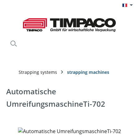
Passer au contenu principal
Strapping systems
strapping machines
Automatische
UmreifungsmaschineTi-702
Ignorer la galerie d'images