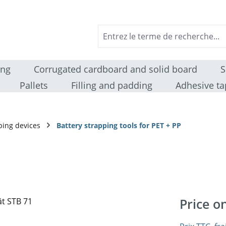
ing
Corrugated cardboard and solid board
S
Pallets
Filling and padding
Adhesive ta
ping devices
Battery strapping tools for PET + PP
1
Price o