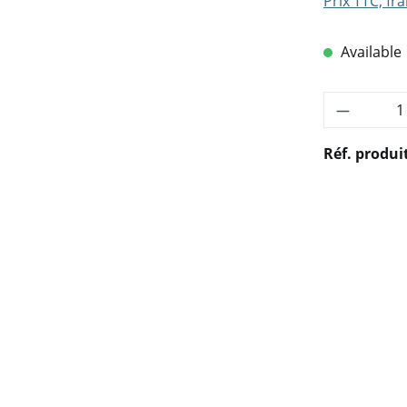
Prix TTC, fra
Available
Quantité
Réf. produi