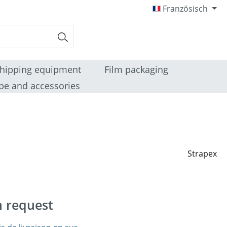
Französisch
hipping equipment
Film packaging
pe and accessories
Strapex
n request