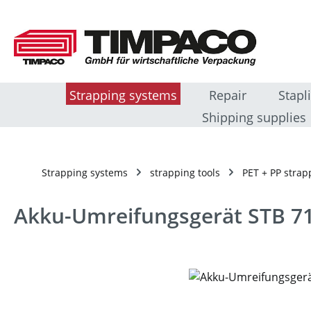
sser au contenu principal
Passer à la recherche
Passer à la navigation principale
Strapping systems
Repair
Stapl
Shipping supplies
Strapping systems
strapping tools
PET + PP strap
Akku-Umreifungsgerät STB 7
Ignorer la galerie d'images