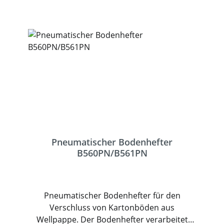
Wellpappe. Neben dem Verschluss bietet
die Klammer dem Karton Stabilität und
Schutz vor unberechtigtem Zugriff. Der
Bodenhefter ist ideal für Versender mit
leichten und unterschiedlichen
Packstücken.
Pneumatischer Bodenhefter
B560PN/B561PN
Pneumatischer Bodenhefter für den
Verschluss von Kartonböden aus
Wellpappe. Der Bodenhefter verarbeitet