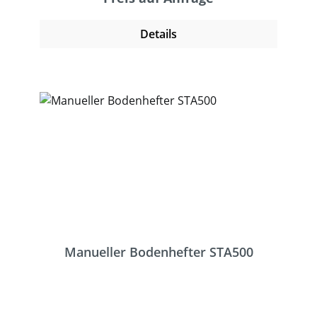
lange Großheftklammern. Er ist auch als
pneumatische Variante erhältlich.Im
Details
Zubehör ist ein Wechselamboss erhältlich,
der eine Blindheftung ermöglicht. Dabei
biegt sich die Klammern innerhalb der
untersten Papplage um. Empfehlenswert bei
sehr empfindlichen Packgut.
Manueller Bodenhefter STA500