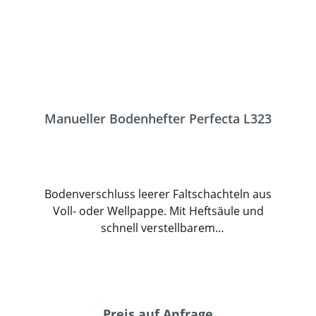
Packstücken.
Manueller Bodenhefter Perfecta L323
Bodenverschluss leerer Faltschachteln aus
Voll- oder Wellpappe. Mit Heftsäule und
schnell verstellbarem
Kartonführungsanschlag. Dieser ermöglicht
ohne Zielen eine Heftung exakt über den
Kartonschlitz. Der Heftvorgang wird über
ein Fußpedal ausgelöst. Die Maschine
verarbeitet ohne Umstellung verschieden
Preis auf Anfrage