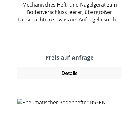
Mechanisches Heft- und Nagelgerät zum
Bodenverschluss leerer, übergroßer
Faltschachteln sowie zum Aufnageln solcher
Faltschachteln auf Holzpaletten. Geeignet
für Kartons aus Doppel- oder
Dreifachwellpappe. Die Bodenheftung
erfolgt auf einem Maschinenblech. Im
Stangenhefter können Großheftklammern
Preis auf Anfrage
entsprechend dem Verwendungszweck mit
verschiedenen Schenkellängen ohne
Details
Umstellung eingesetzt werden.