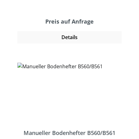
Klammern weniger sichtbar. Das
freistehende Gerät ermöglicht ein
professionelles und sicheres Verschließen.
Preis auf Anfrage
Der Heftvorgang wird mit einem Fußschalter
ausgelöst und heftet zuverlässig
Details
überlappende und aneinanderstoßende
Wellpappe. Neben dem Verschluss bietet
die Klammer dem Karton Stabilität und
Schutz vor unberechtigtem Zugriff. Der
Bodenhefter ist ideal für Versender mit
leichten und unterschiedlichen
Packstücken.
Manueller Bodenhefter B560/B561