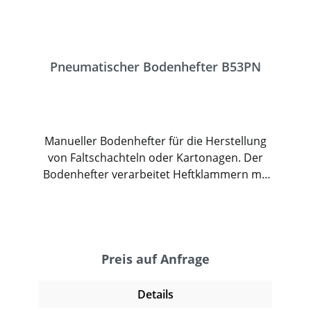
Pneumatischer Bodenhefter B53PN
Manueller Bodenhefter für die Herstellung
von Faltschachteln oder Kartonagen. Der
Bodenhefter verarbeitet Heftklammern mit
einer Rückenbreite von 14,9mm und einer
Schenkellänge bis 18mm. Dadurch die die
Klammern weniger sichtbar. Das
freistehende Gerät ermöglicht ein
professionelles und sicheres Verschließen.
Preis auf Anfrage
Der Heftvorgang wird mit einem Fußschalter
ausgelöst und heftet zuverlässig
Details
überlappende und aneinanderstoßende