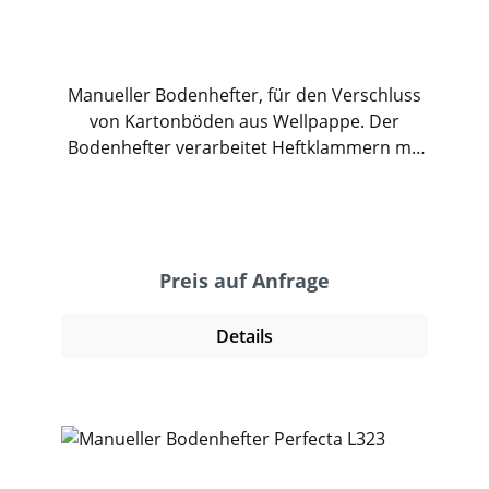
Manueller Bodenhefter, für den Verschluss
von Kartonböden aus Wellpappe. Der
Bodenhefter verarbeitet Heftklammern mit
einer Rückenbreite von 32mm oder 35mm
und einer Schenkellänge bis 22. Das
freistehende Gerät ermöglicht ein
professionelles und sicheres Verschließen
von ein- und zweiwelligen Kartons und
Preis auf Anfrage
schweren Kartonagen. Der Heftvorgang
wird mit einem Fußschalter ausgelöst und
Details
heftet zuverlässig überlappende und
aneinanderstoßende Wellpappe. Neben
dem Verschluss bietet die Klammer dem
Karton Stabilität und Schutz vor
unberechtigtem Zugriff. Der Bodenhefter ist
ideal für Versender mit unterschiedlichen