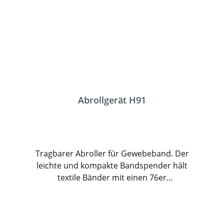
Abrollgerät H91
Tragbarer Abroller für Gewebeband. Der
leichte und kompakte Bandspender hält
textile Bänder mit einen 76er
Kerndurchmesser. Ein Splint an der Rolle
fixiert und sichert das Band. Im großen
Ablagefach werden Metallklemmen und das