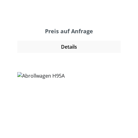
Klemmen oder Hülsen. Der fahrbahre
Bandabroller ermöglicht ein schnelles und
professionelles Umreifen von Paketen,
Paletten und Packgütern aller Art.
Preis auf Anfrage
Details