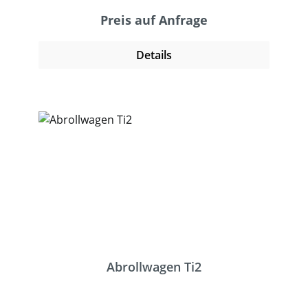
Umreifungsgerät platziert und sind somit
immer griffbereit.
Preis auf Anfrage
Details
Abrollwagen Ti2