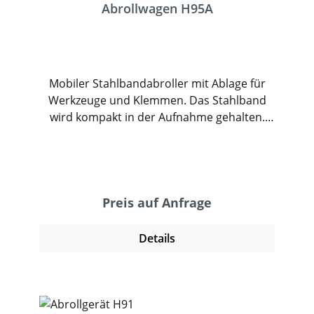
Abrollwagen H95A
Mobiler Stahlbandabroller mit Ablage für
Werkzeuge und Klemmen. Das Stahlband
wird kompakt in der Aufnahme gehalten.
Der Bandspender ist in zwei Größen, für
Stahlband 9mm-22mm und für 23mm-
32mm erhältlich. Der stabile Aufbau
gewährleistet auch unter anspruchsvollen
Bedingungen eine lange Lebensdauer. Er
Preis auf Anfrage
ermöglicht ein schnelles und professionelles
Umreifen von Maschinen, Paletten und
Details
Packgütern aller Art.