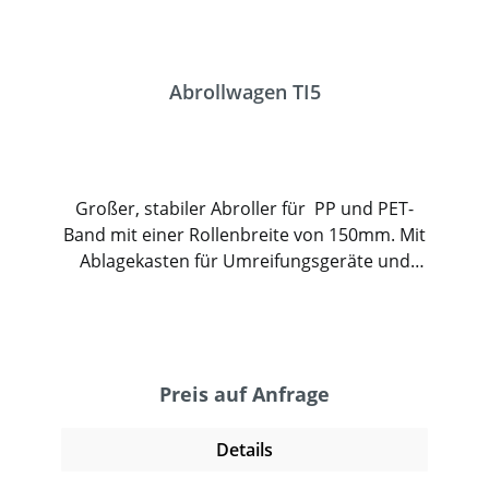
Abrollwagen TI5
Großer, stabiler Abroller für PP und PET-
Band mit einer Rollenbreite von 150mm. Mit
Ablagekasten für Umreifungsgeräte und
Klemmen oder Hülsen. Der robuste,
vollverzinkte Stahlrohrrahmen, große
Gummiräder und eine innenliegende
Bandbremse sind für eine ständige
Beanspruchung bestens geeignet. Der
Preis auf Anfrage
fahrbahre Bandabroller ermöglicht damit
ein schnelles und professionelles Umreifen
Details
von Paketen, Paletten und Packgütern aller