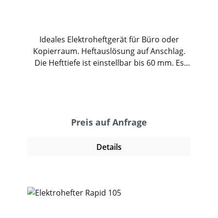
Ideales Elektroheftgerät für Büro oder
Kopierraum. Heftauslösung auf Anschlag.
Die Hefttiefe ist einstellbar bis 60 mm. Es
kann eine offene und geschlossene Heftung
eingestellt werden. Der Hefter steht auf
einer rutschfester Gummiunterlage und
heftet zuverlässig bis zu 30 Blatt Papier.
Preis auf Anfrage
Details