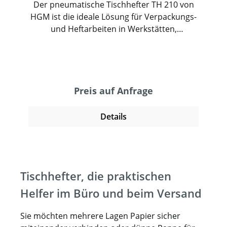
Der pneumatische Tischhefter TH 210 von
HGM ist die ideale Lösung für Verpackungs-
und Heftarbeiten in Werkstätten,
Produktionsbereichen und insbesondere in
Werkstätten für Menschen mit Behinderung
(WfbM). Dieser hochwertige Tischhefter
wurde für maximale Bedienfreundlichkeit
entwickelt und bietet eine sichere,
Preis auf Anfrage
ergonomische Arbeitsweise – ein
entscheidender Vorteil in inklusiven
Details
Arbeitsumgebungen. Der TH 210 arbeitet
pneumatisch und ermöglicht eine stufenlos
regulierbare Schlagstärke, sodass sich der
Hefter präzise auf verschiedene Materialien
Tischhefter, die praktischen
einstellen lässt. Ob Vollpappe, Kunststoff
oder Blisterverpackungen – der Tischhefter
Helfer im Büro und beim Versand
sorgt für saubere und zuverlässige
Heftungen. Die flexibel einstellbaren
Sie möchten mehrere Lagen Papier sicher
Heftabstände von 45 mm bis 200 mm sowie