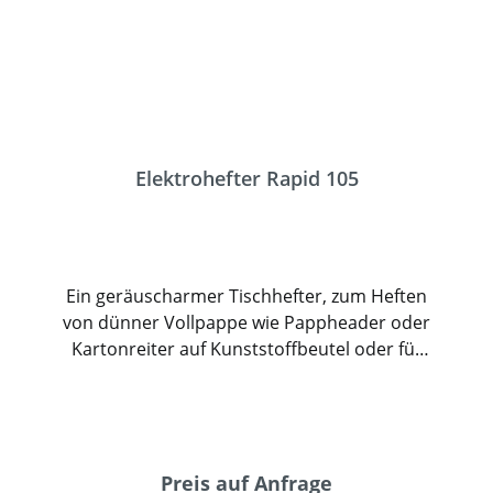
Elektrohefter Rapid 105
Ein geräuscharmer Tischhefter, zum Heften
von dünner Vollpappe wie Pappheader oder
Kartonreiter auf Kunststoffbeutel oder für
Blister. Der Rapid 105 hat eine Heftleistung
von 5mm und heftet damit bis zu 50 Blatt
Standardpapier. Die Einschubtiefe ist bis
100 mm individuell verstellbar, die
Schlagstärke kann stufenlos reguliert
Preis auf Anfrage