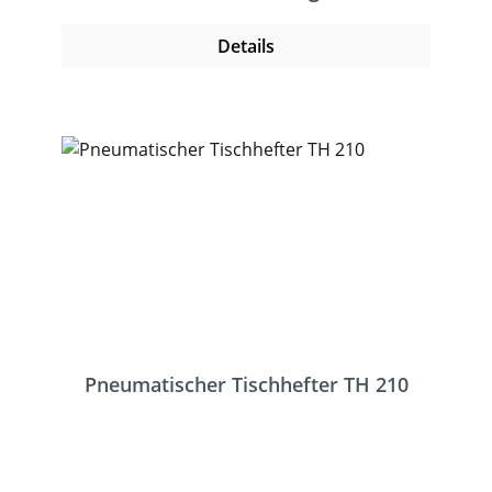
werden.Bis zu 4 Heftgeräte können für das
gleichzeitige Anbringen von mehreren
Details
Heftklammern über Fiberoptikkabel
miteinander verbunden werden. Separat
erhältliches Zubehör: Fußpedal, Zwinge zum
Fixieren an der Arbeitsplatte,
Fiberoptikkabel, Mehrfachfixiersockel für
maximal 4 Heftgeräte
Pneumatischer Tischhefter TH 210