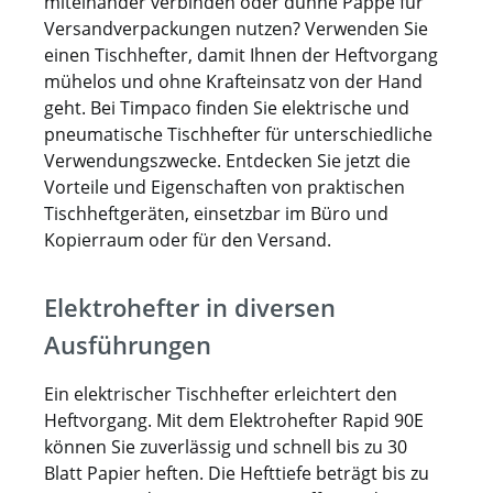
miteinander verbinden oder dünne Pappe für
eine Einschubtiefe von bis zu 85 mm bieten
Versandverpackungen nutzen? Verwenden Sie
maximale Anpassungsfähigkeit für
einen Tischhefter, damit Ihnen der Heftvorgang
unterschiedliche
mühelos und ohne Krafteinsatz von der Hand
Verpackungsanforderungen. Mit zwei
geht. Bei Timpaco finden Sie elektrische und
integrierten Einsatzheftern ausgestattet,
pneumatische Tischhefter für unterschiedliche
kann das System bei Bedarf auf bis zu fünf
Verwendungszwecke. Entdecken Sie jetzt die
Heftmodule erweitert werden. Gerade in
Vorteile und Eigenschaften von praktischen
Behindertenwerkstätten spielt einfache
Tischheftgeräten, einsetzbar im Büro und
Handhabung eine große Rolle. Der
Kopierraum oder für den Versand.
Tischhefter TH 210 überzeugt durch intuitive
Bedienung, klare Einstellungsmöglichkeiten
Elektrohefter in diversen
und optionales Zubehör wie Fußauslöser
oder Zählwerk. Dies ermöglicht
Ausführungen
Mitarbeitenden eine sichere, komfortable
und effiziente Arbeitsweise – ohne
Ein elektrischer Tischhefter erleichtert den
komplizierte Umrüstungen oder schwere
Heftvorgang. Mit dem Elektrohefter Rapid 90E
körperliche Belastungen. Mit dem TH 210
können Sie zuverlässig und schnell bis zu 30
investieren Sie in eine zuverlässige,
Blatt Papier heften. Die Hefttiefe beträgt bis zu