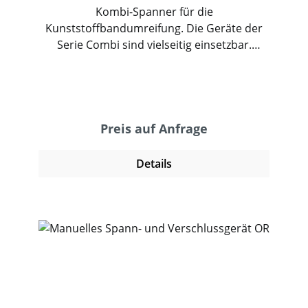
Kombi-Spanner für die
Kunststoffbandumreifung. Die Geräte der
Serie Combi sind vielseitig einsetzbar.
Individuell für PET oder PP-Band entwickelt
zeichnen sich diese Umreifungsgeräte durch
ihr geringes Gewicht und einen optimalen
Schwerpunkt aus. Somit ermöglichen sie ein
sicheres und vor allem ergonomisches
Preis auf Anfrage
Arbeiten. Für einen noch effizienteren
Umreifungsprozess sind die auch mit einem
Details
Hülsenmagazin erhältlich.Umreifen mit PP-
Band: Einfach bedienbares Kombigerät zum
Spannen und Verschließen von PP-
Kunststoffband. Übersichtliche
Bedienelemente und ein ideale Schwerpunkt
machen den Combi PP seit Jahrzehnten zum
Allrounder. Kostengünstig und effizient
lassen sich leichtere bis mittelschwere