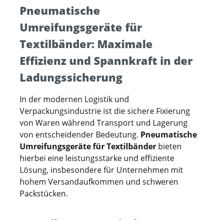
Pneumatische
vorgespannt werden kann. Weiterhin gibt es
im Zubehör ein Rundumreifer für
Umreifungsgeräte für
Packstücke mit geringer Auflagefläche.
Textilbänder: Maximale
Ebenfalls optional verfügbar ist ein
Aufhängebügel für das Arbeiten mit
Effizienz und Spannkraft in der
Federzug. Der Handschutzbügel vermindert
Ladungssicherung
Verletzungsrisiken beim Verzurren. Damit
finden sich für viele Einsatzbereiche mit
In der modernen Logistik und
Gewebe- und Textilband zuverlässige und
Verpackungsindustrie ist die sichere Fixierung
effiziente Lösungen. Unser Team berät Sie
von Waren während Transport und Lagerung
gerne kompetent in allen Fragen zur
von entscheidender Bedeutung.
Pneumatische
Auswahl für das optimale Werkzeug.
Umreifungsgeräte für Textilbänder
bieten
hierbei eine leistungsstarke und effiziente
Lösung, insbesondere für Unternehmen mit
hohem Versandaufkommen und schweren
Packstücken.