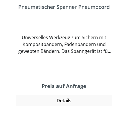
Pneumatischer Spanner Pneumocord
Universelles Werkzeug zum Sichern mit
Kompositbändern, Fadenbändern und
gewebten Bändern. Das Spanngerät ist für
Anwender mit hohen Stückzahlen und/oder
unterschiedlichen Packstücken geeignet. Es
ist mit unterschiedlichem Zubehör erhältlich
und ermöglicht ein effektives und schnelles
Umreifen. Das pneumatische Werkzeug ist
Preis auf Anfrage
leicht und lässt sich einfach bedienen. Es
verfügt über eine integrierte Schneideinheit.
Details
Version RV ist mit einer links-
rechtsdrehenden Spanneinheit ausgerüstet
und damit optimal für große Spannwege
geeignet, bei denen nicht von Hand