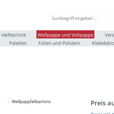
Hefttechnik
Wellpappe und Vollpappe
Ver
Paletten
Füllen und Polstern
Klebebänd
Preis a