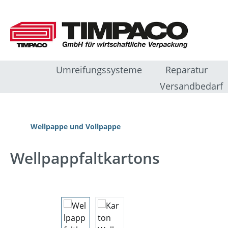
m Hauptinhalt springen
Zur Suche springen
Zur Hauptnavigation springen
Umreifungssysteme
Reparatur
Versandbedarf
Wellpappe und Vollpappe
Wellpappfaltkartons
Bildergalerie überspringen