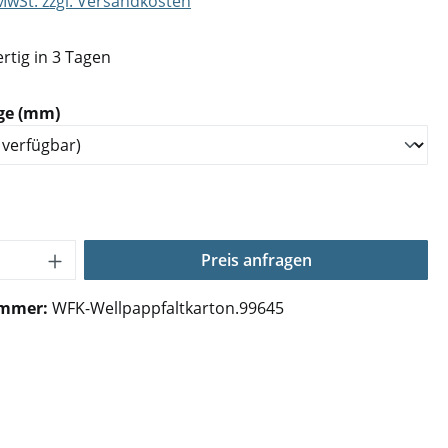
 MwSt. zzgl. Versandkosten
rtig in 3 Tagen
auswählen
ge (mm)
Anzahl: Gib den gewünschten Wert ein o
Preis anfragen
ummer:
WFK-Wellpappfaltkarton.99645