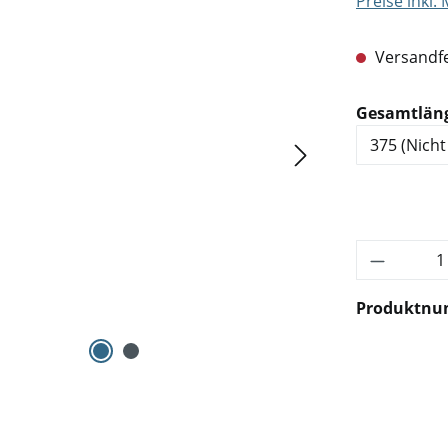
Preise inkl.
Versandfe
Gesamtlän
Produkt 
Produktn