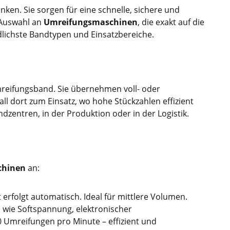
ken. Sie sorgen für eine schnelle, sichere und
eine Fotozelle geschoben. Das
 Auswahl an
Umreifungsmaschinen
, die exakt auf die
Band wird dann gespannt,
lichste Bandtypen und Einsatzbereiche.
verschweißt und abgetrennt. Ein
automatischer Bandauswurf am
Ende einer Rolle rundet die
Ausstattung dieser
Umreifungsmaschine ab. Je nach
mreifungsband. Sie übernehmen voll- oder
Anwendung ist die Ti-601A mit
 dort zum Einsatz, wo hohe Stückzahlen effizient
einem Gurt- oder Rollenförderer
zentren, in der Produktion oder in der Logistik.
erhältlich. Der Gurtförderer ist
geeignet für Paket bis ca. 30kg.
Mit dem Rollenförderer können
mühelos Packstücke bis 80kg
chinen
an:
umreift werden.
erfolgt automatisch. Ideal für mittlere Volumen.
 wie Softspannung, elektronischer
 Umreifungen pro Minute – effizient und