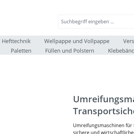
Hefttechnik
Wellpappe und Vollpappe
Ver
Paletten
Füllen und Polstern
Klebebänd
Umreifungsmas
Transportsic
Umreifungsmaschinen für PP
sichere und wirtschaftlic