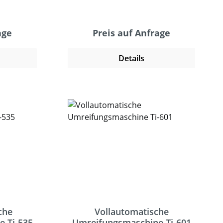
einen
Fotozellen mit Timerfunktion und
lter. Die
einen durchgehenden
urch über
Fußschalter. Die Maschine
age
Preis auf Anfrage
 Minute.
erreicht dadurch über 60
sich für
Umreifungen in der Minute. Die TI
Details
packungen
702 ist in zwei Varianten
hre,
erhältlich, für Schmalband von
 usw. Sie
5mm-9mm und für 12mm-Band.
t einer
Damit kann sie universell in vielen
(B) x 10
Branchen eingesetzt werden.
nde
Unser Team berät Sie gerne
er Größe
kompetent in allen Fragen zur
 umreifen
Auswahl für die richtige
ie gerne
Maschine!
agen zur
htige
che
Vollautomatische
 Ti-535
Umreifungsmaschine Ti-601