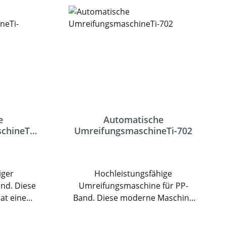
e
Automatische
chineTi-
UmreifungsmaschineTi-702
iger
Hochleistungsfähige
nd. Diese
Umreifungsmaschine für PP-
at eine
Band. Diese moderne Maschine
ungslose
hat eine Softspannung,
en mit
berührungslose Sensoren,