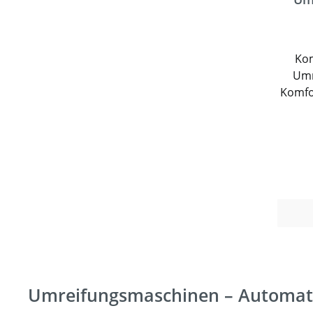
Kom
Umr
Komfo
ver
auto
und
mobil
für Pa
Gr
ge
bedien
te
aufk
Umreifungsmaschinen – Automatis
höhe