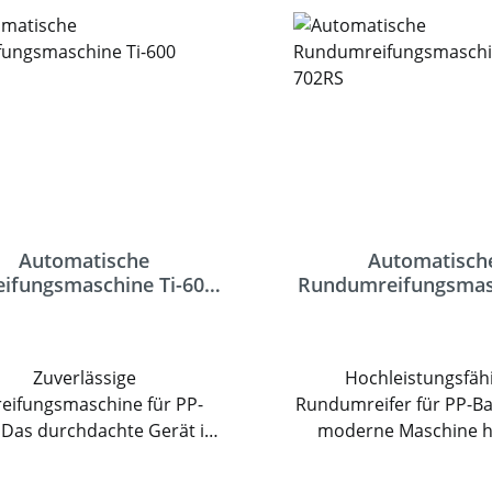
Automatische
Automatisch
ifungsmaschine Ti-600
Rundumreifungsmas
/601D
702RS
Zuverlässige
Hochleistungsfäh
eifungsmaschine für PP-
Rundumreifer für PP-Ba
 Das durchdachte Gerät ist
moderne Maschine h
iele Anwendungen geeignet.
Softspannung, berühr
er robusten Ausstattung
Sensoren, Fotozell