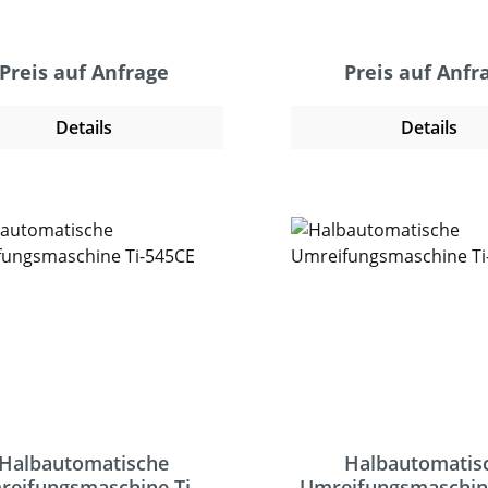
hlen unter anderem ein
Timerfunktion und 
halter und Handtaser und
durchgehenden Fußscha
 Tischkugelschalter. Eine
Maschine erreicht dad
Preis auf Anfrage
Preis auf Anfr
chabzugsanlage und ein
60 Umreifungen in der
ausschalter runden das
Diese Variante eignet 
Details
Details
heitspaket der Ti-Serie ab.
kleine oder runde Ver
odel Ti-601D ist zusätzlich
wie Kunststoffro
mit automatischer
Stahlstangen, Hartholz
Bandeinfädelung und
kann Verpackungen mi
endeauswurf sowie einer
Größe von nur 40 mm 
elektronischen
mm (H) oder ru
ndspannungskontrolle
Verpackungen mit ein
erüstet. Für sicheres und
von Ø 32 mm x 2 Stück
entes Umreifen von Paketen
. Unser Team berät S
und Packstücken
kompetent in allen Fr
erschiedlichster Formen.
Auswahl für die ric
Maschine!
Halbautomatische
Halbautomatis
reifungsmaschine Ti-
Umreifungsmaschine