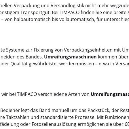
riellen Verpackung und Versandlogistik nicht mehr wegzuden
 der Sicherheitschalter
sonstigem Transportgut. Bei TIMPACO finden Sie eine breite
runter stehen für eine
von halbautomatisch bis vollautomatisch, für unterschied
rchdachte und sichere
Ausführung.
erte Systeme zur Fixierung von Verpackungseinheiten mit U
hneiden des Bandes.
Umreifungsmaschinen
kommen überall
der Qualität gewährleistet werden müssen – etwa in Versand
 wir bei TIMPACO verschiedene Arten von
Umreifungsmas
Bediener legt das Band manuell um das Packstück, der Rest 
e Taktzahlen und standardisierte Prozesse. Mit Funktionen
ädelung oder Fotozellenauslösung ermöglichen sie über 60