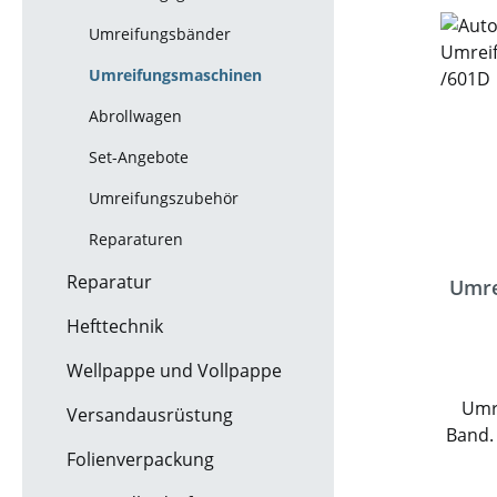
Umreifungsbänder
Umreifungsmaschinen
Abrollwagen
Set-Angebote
Umreifungszubehör
Reparaturen
Reparatur
Umre
Hefttechnik
Wellpappe und Vollpappe
Umr
Versandausrüstung
Band.
Folienverpackung
für v
Zu d