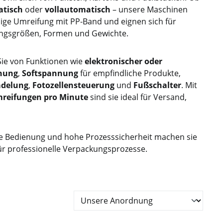
tisch
oder
vollautomatisch
– unsere Maschinen
sige Umreifung mit PP-Band und eignen sich für
ungsgrößen, Formen und Gewichte.
 Sie von Funktionen wie
elektronischer oder
nung
,
Softspannung
für empfindliche Produkte,
ädelung
,
Fotozellensteuerung
und
Fußschalter
. Mit
mreifungen pro Minute
sind sie ideal für Versand,
e Bedienung und hohe Prozesssicherheit machen sie
ür professionelle Verpackungsprozesse.