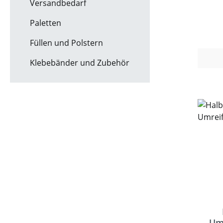
Versandbedarf
zä
Fußsc
Paletten
ein
Füllen und Polstern
Rau
Not
Klebebänder und Zubehör
Sicher
Das M
Band
Ba
ausg
effizi
unt
Um