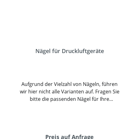
Holz, Blech, Pappe und Papier. Hier finden
Sie eine Auswahl lagervorrätiger Klammern
in unterschiedlichen Größen und
Vergütungen. Weitere Abmessungen bieten
wir auf Anfrage gerne an. Artikel
Bezeichnung Vergütung Rückenbreite/mm
Schenkellänge/mm Drahtstärke Ø
Nägel für Druckluftgeräte
Drahtbreite/mm Heftklammer Juwel NK (6/4)
6,9 4 0,5 0,6 Heftklammer JUNIOR 7 / UD 07
10 7 0,6 0,8 Heftklammer 11/10 PF 09, Rapid
140/10 10,7 10 0,5 1,3 Heftklammer 73/6 NK
Aufgrund der Vielzahl von Nägeln, führen
11,3 6 0,5 1,3 Heftklammer 73/10 NK 11,3 10
wir hier nicht alle Varianten auf. Fragen Sie
0,5 1,3 Heftklammer 73/12 NK 11,3 12 0,5 1,3
bitte die passenden Nägel für Ihre
Heftklammer 53/6 V2A 11,4 6 0,6 0,7
Anwendung und Werkzeug bei uns an. Für
Heftklammer 53/6 VZ (VX06) 11,4 6 0,6 0,7
die bei uns angebotenen
Heftklammer 53/8 NK (VX 08) CNK 11,4 8 0,6
Druckluftwerkzeuge erhalten Sie bei uns
0,7 Heftklammer 53/8 ST (VX 08) CST 11,4 8
folgende Nägel: Artikel CE Material
0,6 0,7 Heftklammer 53/8 V2A 11,4 8 0,6 0,7
Drahtmaß ∅ Nagellänge Ausführung
Preis auf Anfrage