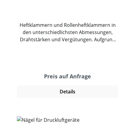
Heftklammern und Rollenheftklammern in
den unterschiedlichsten Abmessungen,
Drahtstärken und Vergütungen. Aufgrund
der Vielzahl von Heftklammern können hier
nicht alle aufgeführt werden. Sie erhalten
bei uns Heftklammern für Geräte von Rapid,
Mezger, Prebena, Bostitch, Kihlberg, Novus
und Paslode, um nur einige zu nennen. Die
Preis auf Anfrage
richtige Klammer für ihr Werkzeug können
Sie den Herstellerhinweisen entnehmen.
Details
Viele Geräte verarbeiten Klammern in einer
Rückenbreite aber in unterschiedlichen
Schenkellängen. Heftklammern sind in in
vielen Vergütungen erhältlich. Verzinkt (cnk),
geharzt (hz), verkupfert (cu) oder aus Stahl
und eignen sich für die Verarbeitung von