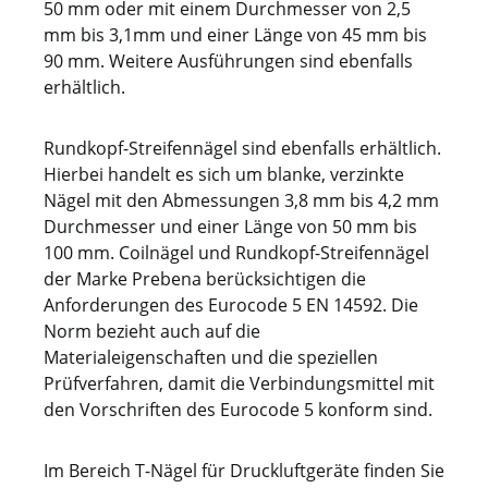
50 mm oder mit einem Durchmesser von 2,5
Heftklammer WS 25 26,5 25 1,4 1,6
mm bis 3,1mm und einer Länge von 45 mm bis
Heftklammer WS 32 26,5 32 1,4 1,6
90 mm. Weitere Ausführungen sind ebenfalls
Heftklammer WS 38 26,5 38 1,4 1,6
erhältlich.
Heftklammer R 5/8 32 15 0,9 1,9
Heftklammer, Rolle CR 1/34 32 18 2
Rundkopf-Streifennägel sind ebenfalls erhältlich.
Heftklammer R 3/4 32 18 0,9 1,9
Hierbei handelt es sich um blanke, verzinkte
Heftklammer, Rolle R 1/78 32 22 2,3
Nägel mit den Abmessungen 3,8 mm bis 4,2 mm
Heftklammer 32/38 32 38 2,25
Durchmesser und einer Länge von 50 mm bis
Heftklammer MG 315 A 34 15 1,5
100 mm. Coilnägel und Rundkopf-Streifennägel
Heftklammer MG 320 A 34 20 1,5
der Marke Prebena berücksichtigen die
Heftklammer MG 323 NK 34 23 1,5
Anforderungen des Eurocode 5 EN 14592. Die
Heftklammer B 5/8 35 15 0,9 2,3
Norm bezieht auch auf die
Heftklammer B 3/4 35 18 0,9 2,3
Materialeigenschaften und die speziellen
Heftklammer B 7/8 35 22 0,9 2,3
Prüfverfahren, damit die Verbindungsmittel mit
Heftklammer, Rolle MG B 60 4 36 12 2
den Vorschriften des Eurocode 5 konform sind.
Heftklammer MG 315 36 15 1,5
Heftklammer, Rolle MG B 70 4 36 17 2
Heftklammer MG 320 36 20 1,5
Im Bereich T-Nägel für Druckluftgeräte finden Sie