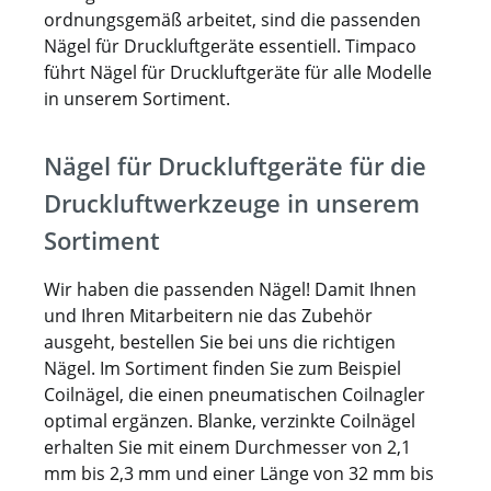
Heftklammer SECO B12 12,8 12 0,7 1,3
ordnungsgemäß arbeitet, sind die passenden
Heftklammer SECO B16 12,8 16 0,7 1,3
Nägel für Druckluftgeräte essentiell. Timpaco
Heftklammer A 08 CRF 12,9 8 0,65 0,95
führt Nägel für Druckluftgeräte für alle Modelle
Heftklammer A 08 80/08 CNK 12,9 8 0,65 0,95
in unserem Sortiment.
Heftklammer MG 130-08 13 8 1,35
Heftklammer, Rolle MC 30 13 8,5 1
Nägel für Druckluftgeräte für die
Heftklammer MG 130-10 13 10 1,35
Heftklammer MG 130-12 13 12 1,35
Druckluftwerkzeuge in unserem
Heftklammer MG 130-16 13 16 1,35
Sortiment
Heftklammer JK53-09 14,9 9 0,6 1,3
Heftklammer JK53-12 14,9 9 0,6 1,3
Wir haben die passenden Nägel! Damit Ihnen
Heftklammer MG 110 NK 19 10 1,1
und Ihren Mitarbeitern nie das Zubehör
Heftklammer MG 115 S KU 19 15 1,1
ausgeht, bestellen Sie bei uns die richtigen
Heftklammer ZH 16-19 23,7 19 2,2
Nägel. Im Sortiment finden Sie zum Beispiel
Heftklammer ZH 16 45 23,7 45 2,2
Coilnägel, die einen pneumatischen Coilnagler
Heftklammer W 16-32 C-Spitze 24 32 1,35 1,6
optimal ergänzen. Blanke, verzinkte Coilnägel
Heftklammer JK590-25 24,2 25 0,9 1,9
erhalten Sie mit einem Durchmesser von 2,1
Heftklammer JK590-32 K 24,2 32 0,9 1,9
mm bis 2,3 mm und einer Länge von 32 mm bis
Heftklammer WS 22 26,5 22 1,4 1,6