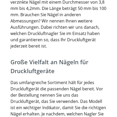
Heftklammer M 323 36 23 1,5
verzinkte Nägel mit einem Durchmesser von 3,8
Heftklammer M 530 36 30 2,4
mm bis 4,2mm. Die Länge beträgt 50 mm bis 100
Heftklammer MG 535 36 35 2,4
mm. Brauchen Sie Nägel in anderen
Heftklammer TOP B 12 36,6 12 2
Abmessungen? Wir nennen Ihnen weitere
Heftklammer TOP B 15 36,6 15 2
Ausführungen. Dabei richten wir uns danach,
Heftklammer TOP SP 11 45,5 11 2
welchen Druckluftnagler Sie im Einsatz haben
Heftklammer TOP SP 18 50 18 2
und garantieren so, dass Ihr Druckluftgerät
jederzeit bereit ist.
Große Vielfalt an Nägeln für
Druckluftgeräte
Das umfangreiche Sortiment hält für jedes
Druckluftgerät die passenden Nägel bereit. Vor
der Bestellung nennen Sie uns das
Druckluftgerät, das Sie verwenden. Das Modell
ist ein wichtiger Indikator, damit Sie die richtigen
Nägel erhalten. Je nachdem, welchen Nagler Sie