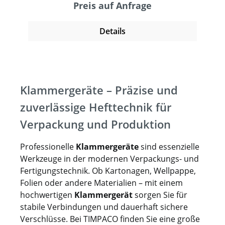
Tiefeneinstellung mit Abdruckschutz,
Preis auf Anfrage
verstellbaren Abstandshalter, eine
Auslösesicherung sowie einen
Details
Schnellverschluss für das
Werkzeug. Zusammen mit dem
Geräuschedämpfer und dem verstellbaren
Abluftsystem an der Gehäuserückseite
Klammergeräte – Präzise und
gewährt er ein schnelles, professionelles
und ermüdungsfreies Arbeiten. Das
zuverlässige Hefttechnik für
Werkzeug wird in einem Transportkoffer aus
Verpackung und Produktion
Metall geliefert.
Professionelle
Klammergeräte
sind essenzielle
Werkzeuge in der modernen Verpackungs- und
Fertigungstechnik. Ob Kartonagen, Wellpappe,
Folien oder andere Materialien – mit einem
hochwertigen
Klammergerät
sorgen Sie für
stabile Verbindungen und dauerhaft sichere
Verschlüsse. Bei TIMPACO finden Sie eine große