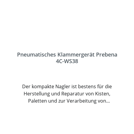
Pneumatisches Klammergerät Prebena
4C-WS38
Der kompakte Nagler ist bestens für die
Herstellung und Reparatur von Kisten,
Paletten und zur Verarbeitung von
Dachpappe und anderen Materialien im
Dach- und Fensterbau geeignet. Der
Prebena 1M ist sehr anwenderfreundlich
und sicher konzipiert. Er hat einen