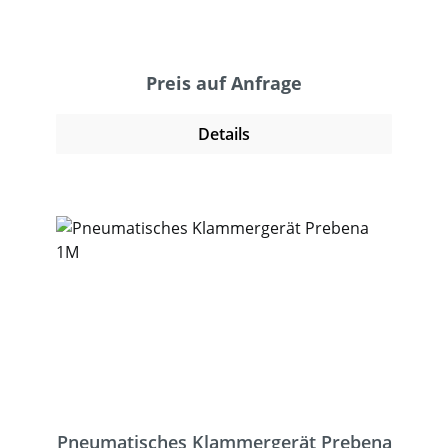
das hochwertige Magazin hat ein
Sichtfenster und erleichtert das Nachladen
der Klammern. Mit der
Einzelschussauslösung und der langen
Preis auf Anfrage
Werkzeugnase können die Klammern
optimal positioniert werden. Damit
Details
verarbeitet das Werkzeug problemlos,
sicher und schnell viele Materialen wie
Textilien, Dämmmaterialien, Folien, Pappe
und Schaumstoff.
Pneumatisches Klammergerät Prebena