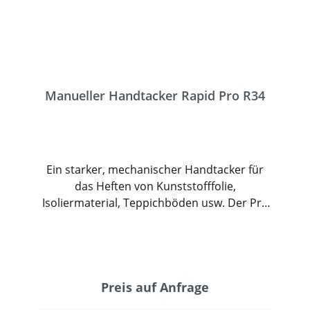
Manueller Handtacker Rapid Pro R34
Ein starker, mechanischer Handtacker für
das Heften von Kunststofffolie,
Isoliermaterial, Teppichböden usw. Der Pro
R34 verfügt über leichtgängigen Griffhebel
und eine 3-Stufen-Schlagkraftregelung. Dank
dieser Funktion er sehr leicht auszulösen
und rückschlagsfrei. Der Tacker ist für
den professionellen Einsatz geeignet und
Preis auf Anfrage
hat eine Garantiezeit von 5 Jahren.