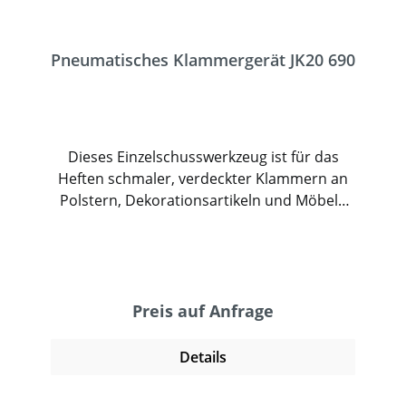
Pneumatisches Klammergerät JK20 690
Dieses Einzelschusswerkzeug ist für das
Heften schmaler, verdeckter Klammern an
Polstern, Dekorationsartikeln und Möbeln
geeignet. Die zu verarbeitenden Klammern
haben eine Rückenbreite von nur 4,6mm.
Die „Nase“ des Werkzeuges ermöglicht ein
genaues Platzieren der Heftklammer. Das
Magazin kann schnell und bequem von oben
Preis auf Anfrage
beladen werden. Das Werkzeug ist
rückschlagarm gebaut und hat ein geringes
Details
Gewicht. Damit ermöglicht es ein
angenehmes und sicheres Arbeiten.