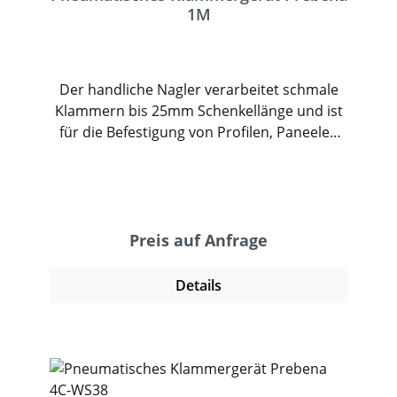
1M
Der handliche Nagler verarbeitet schmale
Klammern bis 25mm Schenkellänge und ist
für die Befestigung von Profilen, Paneelen
und andere Materialen. Mit der langen
Werkzeugnase können die Klammern
optimal gesetzt werden. Der Nagler von
Prebena ist anwenderfreundlich und sicher
konzipiert. Die Einzelauslösung mit
Preis auf Anfrage
Sicherung, der Geräuschdämpfer und das
Unterladermagazin gewähren schnelles und
Details
professionelles Arbeiten im Messebau, beim
Kleinmöbelbau und auch beim Zaunbau
zum Befestigen von Drähten.