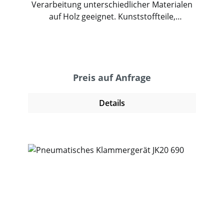
Verarbeitung unterschiedlicher Materialen
auf Holz geeignet. Kunststoffteile,
Faserplatten oder andere Formteile können
mit diesem Werkzeug optimal verarbeitet
werden. Es ist aber auch für Polsterarbeiten
oder andere Anwendungen, bei denen Stoff
auf Holz angebracht wird geeignet. Die
Preis auf Anfrage
„Nase“ des Werkzeuges ermöglicht eine
genaue Positionierung der Heftklammer.
Details
Das Magazin kann schnell und bequem von
oben beladen werden. Das Werkzeug ist
rückschlagarm gebaut und hat ein geringes
Gewicht. Damit ermöglicht es ein
angenehmes und sicheres Arbeiten.