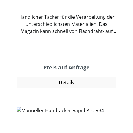
Handlicher Tacker für die Verarbeitung der
unterschiedlichsten Materialien. Das
Magazin kann schnell von Flachdraht- auf
Feindrahtklemmen umgestellt werden. Mit
dieser Ausstattung und den passenden
Klammern tackert der Novus J-25 zuverlässig
Stoffe, Folien, Pappe und Papier sowie
dünne Holzleisten und Bleche. Ein
Preis auf Anfrage
Komfortgriff und ein ergonomischer
Auslöse-Hebel sorgen für komfortables
Details
Arbeiten. Ein Sichtfenster zeigt den aktuellen
Füllstand des Heftmagazins an. Dieses
Werkzeug eignet sich hervorragend für den
professionellen und gehobenen privaten
Gebrauch.