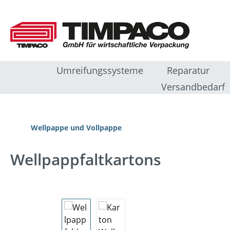
m Hauptinhalt springen
Zur Suche springen
Zur Hauptnavigation springen
Umreifungssysteme
Reparatur
Versandbedarf
Wellpappe und Vollpappe
Wellpappfaltkartons
Bildergalerie überspringen