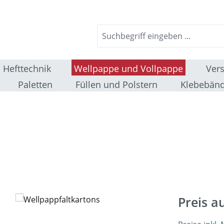
Hefttechnik
Wellpappe und Vollpappe
Ver
Paletten
Füllen und Polstern
Klebebänd
Preis a