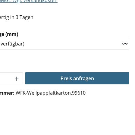
 MwSt. zzgl. Versandkosten
rtig in 3 Tagen
auswählen
ge (mm)
Anzahl: Gib den gewünschten Wert ein o
Preis anfragen
ummer:
WFK-Wellpappfaltkarton.99610