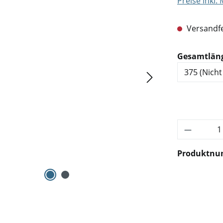
Preise inkl.
Versandfe
Gesamtlän
Produkt 
Produktn