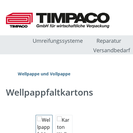
m Hauptinhalt springen
Zur Suche springen
Zur Hauptnavigation springen
Umreifungssysteme
Reparatur
Versandbedarf
Wellpappe und Vollpappe
Wellpappfaltkartons
Bildergalerie überspringen