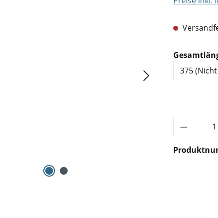
Preise inkl.
Versandfe
Gesamtlän
Produkt 
Produktn