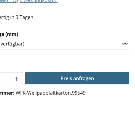
 MwSt. zzgl. Versandkosten
rtig in 3 Tagen
auswählen
ge (mm)
Anzahl: Gib den gewünschten Wert ein o
Preis anfragen
ummer:
WFK-Wellpappfaltkarton.99549