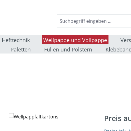
Hefttechnik
Wellpappe und Vollpappe
Ver
Paletten
Füllen und Polstern
Klebebänd
Preis a