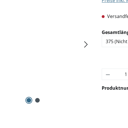
Preise inkl.
Versandfe
Gesamtlän
Produkt 
Produktn