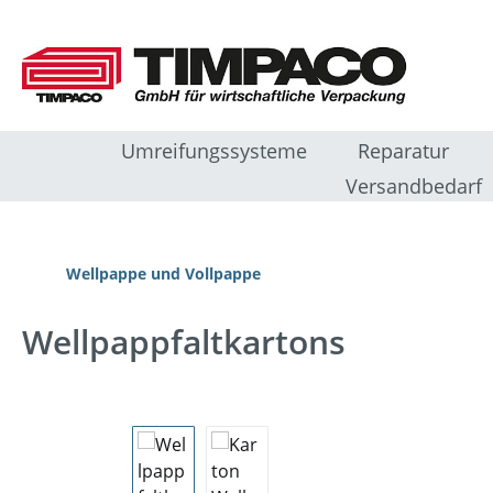
m Hauptinhalt springen
Zur Suche springen
Zur Hauptnavigation springen
Umreifungssysteme
Reparatur
Versandbedarf
Wellpappe und Vollpappe
Wellpappfaltkartons
Bildergalerie überspringen