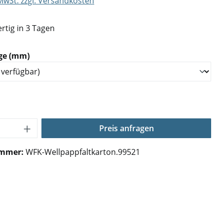
 MwSt. zzgl. Versandkosten
rtig in 3 Tagen
auswählen
ge (mm)
Anzahl: Gib den gewünschten Wert ein o
Preis anfragen
ummer:
WFK-Wellpappfaltkarton.99521