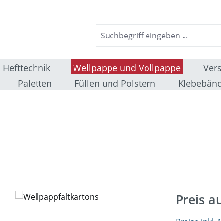
Hefttechnik
Wellpappe und Vollpappe
Ver
Paletten
Füllen und Polstern
Klebebänd
Preis a