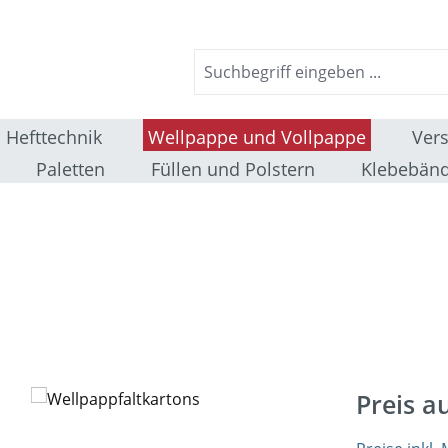
Hefttechnik
Wellpappe und Vollpappe
Ver
Paletten
Füllen und Polstern
Klebebänd
Preis a