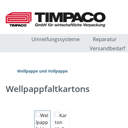
m Hauptinhalt springen
Zur Suche springen
Zur Hauptnavigation springen
Umreifungssysteme
Reparatur
Versandbedarf
Wellpappe und Vollpappe
Wellpappfaltkartons
Bildergalerie überspringen