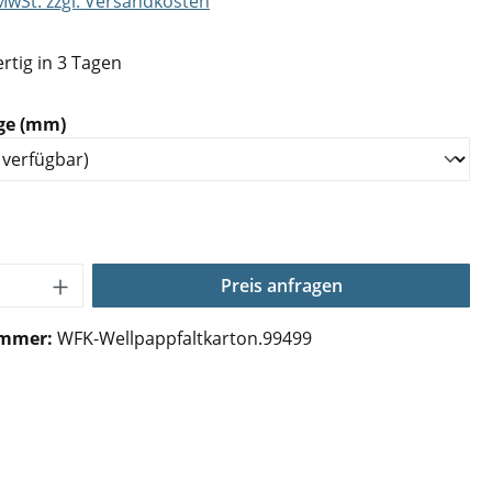
 MwSt. zzgl. Versandkosten
rtig in 3 Tagen
auswählen
ge (mm)
Anzahl: Gib den gewünschten Wert ein o
Preis anfragen
ummer:
WFK-Wellpappfaltkarton.99499