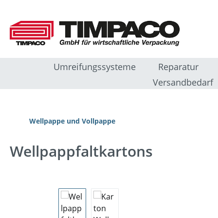
m Hauptinhalt springen
Zur Suche springen
Zur Hauptnavigation springen
Umreifungssysteme
Reparatur
Versandbedarf
Wellpappe und Vollpappe
Wellpappfaltkartons
Bildergalerie überspringen