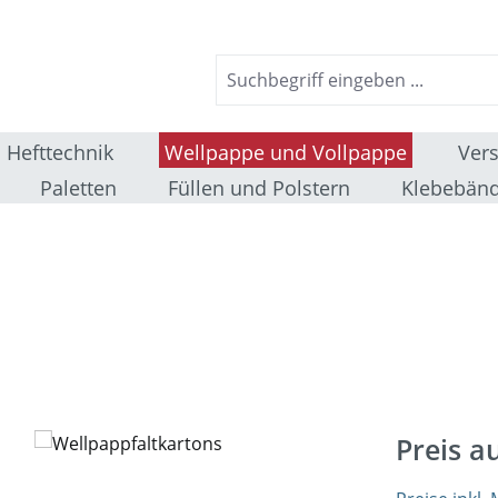
Hefttechnik
Wellpappe und Vollpappe
Ver
Paletten
Füllen und Polstern
Klebebänd
Preis a