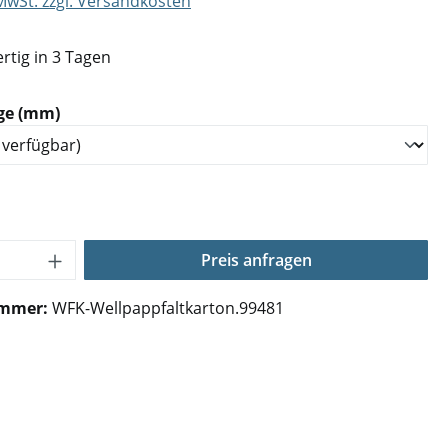
 MwSt. zzgl. Versandkosten
rtig in 3 Tagen
auswählen
ge (mm)
Anzahl: Gib den gewünschten Wert ein o
Preis anfragen
ummer:
WFK-Wellpappfaltkarton.99481