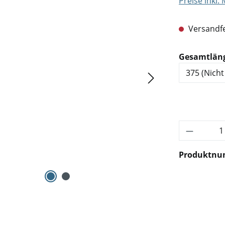
Preise inkl.
Versandfe
Gesamtlän
Produkt 
Produktn