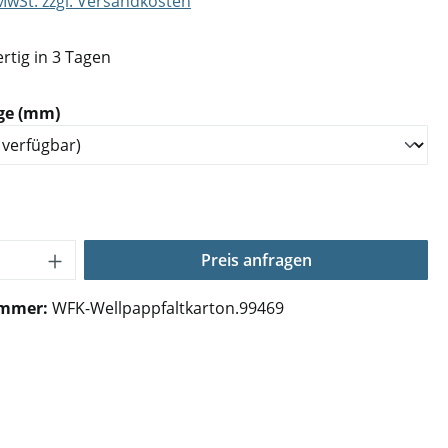
 MwSt. zzgl. Versandkosten
rtig in 3 Tagen
auswählen
ge (mm)
Anzahl: Gib den gewünschten Wert ein o
Preis anfragen
ummer:
WFK-Wellpappfaltkarton.99469