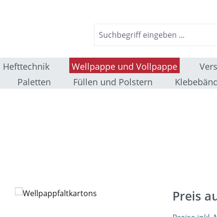
Hefttechnik
Wellpappe und Vollpappe
Ver
Paletten
Füllen und Polstern
Klebebänd
Preis a