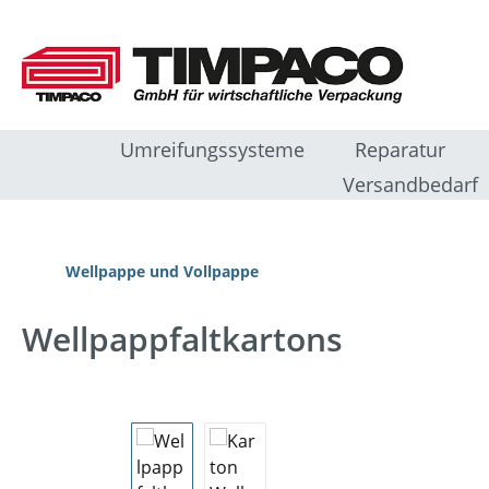
m Hauptinhalt springen
Zur Suche springen
Zur Hauptnavigation springen
Umreifungssysteme
Reparatur
Versandbedarf
Wellpappe und Vollpappe
Wellpappfaltkartons
Bildergalerie überspringen