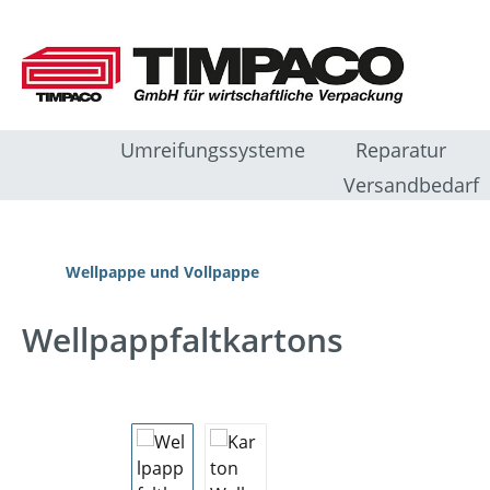
m Hauptinhalt springen
Zur Suche springen
Zur Hauptnavigation springen
Umreifungssysteme
Reparatur
Versandbedarf
Wellpappe und Vollpappe
Wellpappfaltkartons
Bildergalerie überspringen