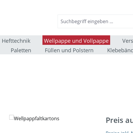
Hefttechnik
Wellpappe und Vollpappe
Ver
Paletten
Füllen und Polstern
Klebebänd
Preis a