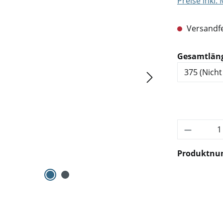
Preise inkl.
Versandfe
Gesamtlän
Produkt 
Produktn