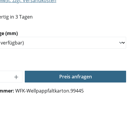
 MwSt. zzgl. Versandkosten
rtig in 3 Tagen
auswählen
ge (mm)
Anzahl: Gib den gewünschten Wert ein o
Preis anfragen
ummer:
WFK-Wellpappfaltkarton.99445