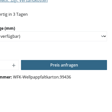
 MwSt. zzgl. Versandkosten
rtig in 3 Tagen
auswählen
ge (mm)
Anzahl: Gib den gewünschten Wert ein o
Preis anfragen
ummer:
WFK-Wellpappfaltkarton.99436