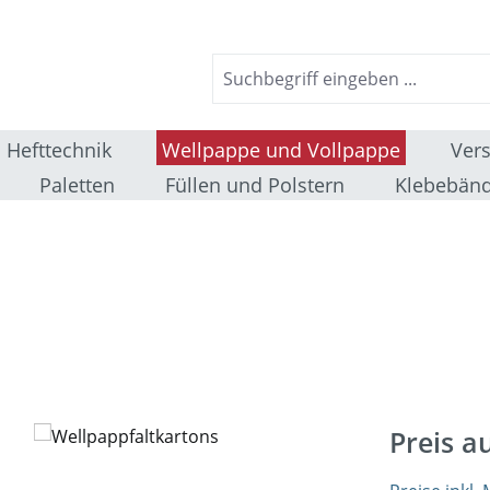
Hefttechnik
Wellpappe und Vollpappe
Ver
Paletten
Füllen und Polstern
Klebebänd
Preis a