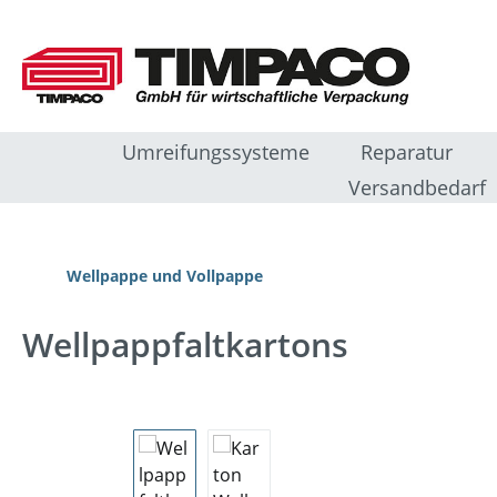
m Hauptinhalt springen
Zur Suche springen
Zur Hauptnavigation springen
Umreifungssysteme
Reparatur
Versandbedarf
Wellpappe und Vollpappe
Wellpappfaltkartons
Bildergalerie überspringen