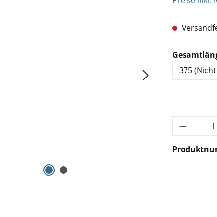
Preise inkl.
Versandfe
Gesamtlän
Produkt 
Produktn