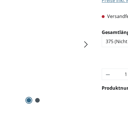
Preise inkl.
Versandfe
Gesamtlän
Produkt 
Produktn