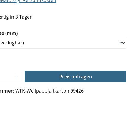
 MwSt. zzgl. Versandkosten
rtig in 3 Tagen
auswählen
ge (mm)
Anzahl: Gib den gewünschten Wert ein o
Preis anfragen
ummer:
WFK-Wellpappfaltkarton.99426