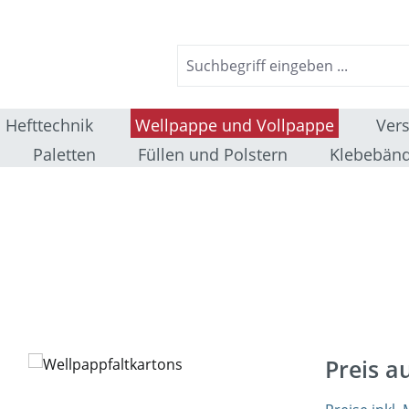
Hefttechnik
Wellpappe und Vollpappe
Ver
Paletten
Füllen und Polstern
Klebebänd
Preis a