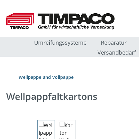
m Hauptinhalt springen
Zur Suche springen
Zur Hauptnavigation springen
Umreifungssysteme
Reparatur
Versandbedarf
Wellpappe und Vollpappe
Wellpappfaltkartons
Bildergalerie überspringen