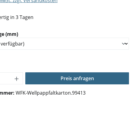
 MwSt. zzgl. Versandkosten
rtig in 3 Tagen
auswählen
ge (mm)
Anzahl: Gib den gewünschten Wert ein o
Preis anfragen
ummer:
WFK-Wellpappfaltkarton.99413