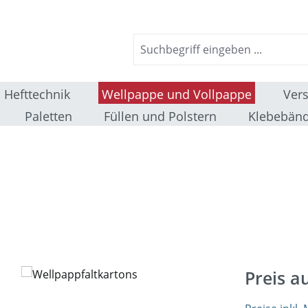
Hefttechnik
Wellpappe und Vollpappe
Ver
Paletten
Füllen und Polstern
Klebebänd
Preis a