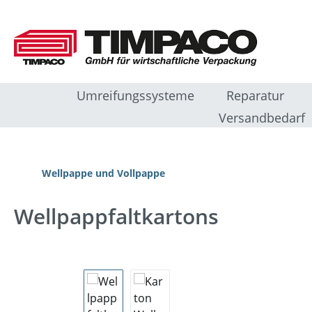
m Hauptinhalt springen
Zur Suche springen
Zur Hauptnavigation springen
Umreifungssysteme
Reparatur
Versandbedarf
Wellpappe und Vollpappe
Wellpappfaltkartons
Bildergalerie überspringen