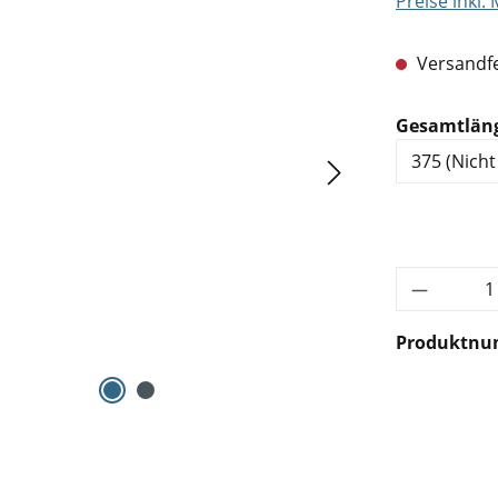
Preise inkl.
Versandfe
Gesamtlän
Produkt 
Produktn