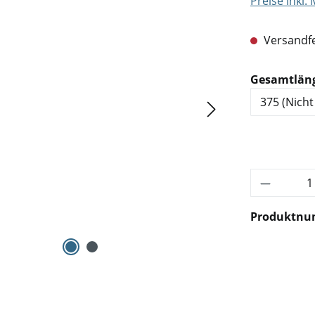
Preise inkl.
Versandfe
Gesamtlän
Produkt 
Produktn