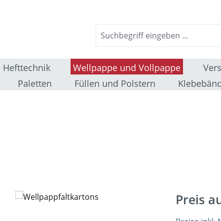
Hefttechnik
Wellpappe und Vollpappe
Ver
Paletten
Füllen und Polstern
Klebebänd
Preis a