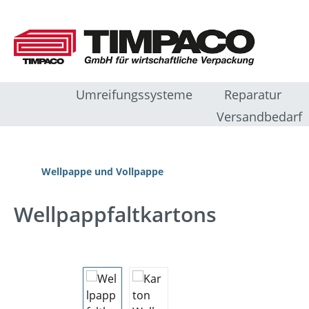
m Hauptinhalt springen
Zur Suche springen
Zur Hauptnavigation springen
Umreifungssysteme
Reparatur
Versandbedarf
Wellpappe und Vollpappe
Wellpappfaltkartons
Bildergalerie überspringen