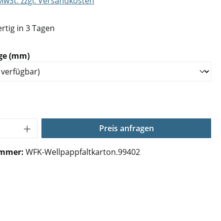
 MwSt. zzgl. Versandkosten
rtig in 3 Tagen
auswählen
ge (mm)
Anzahl: Gib den gewünschten Wert ein o
Preis anfragen
ummer:
WFK-Wellpappfaltkarton.99402