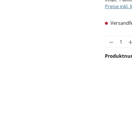
Preise inkl.
Versandfe
Produkt 
Produktn