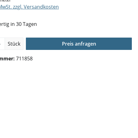
 MwSt. zzgl. Versandkosten
rtig in 30 Tagen
Anzahl: Gib den gewünschten Wert ein o
Stück
Preis anfragen
ummer:
711858