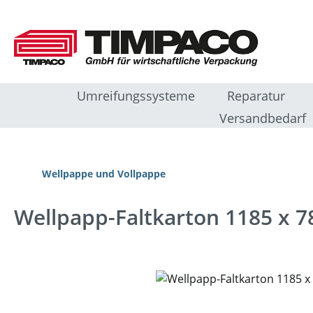
m Hauptinhalt springen
Zur Suche springen
Zur Hauptnavigation springen
Umreifungssysteme
Reparatur
Versandbedarf
Wellpappe und Vollpappe
Wellpapp-Faltkarton 1185 x 
Bildergalerie überspringen