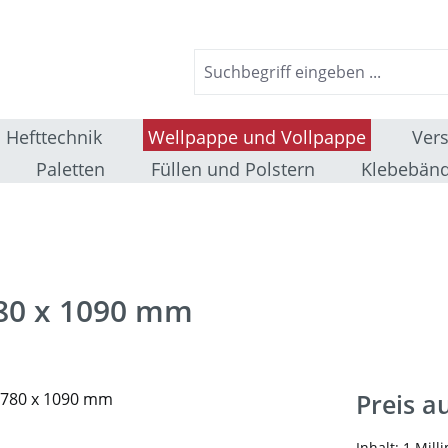
Hefttechnik
Wellpappe und Vollpappe
Ver
Paletten
Füllen und Polstern
Klebebänd
780 x 1090 mm
Preis a
Inhalt:
1 Mill