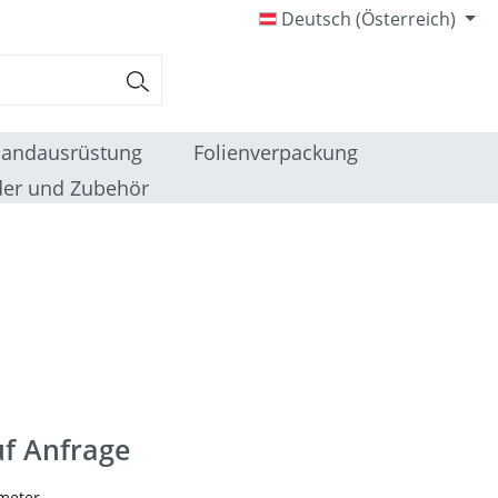
Deutsch (Österreich)
sandausrüstung
Folienverpackung
er und Zubehör
uf Anfrage
imeter