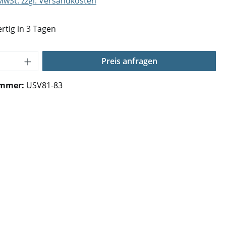
 MwSt. zzgl. Versandkosten
rtig in 3 Tagen
Anzahl: Gib den gewünschten Wert ein o
Preis anfragen
ummer:
USV81-83