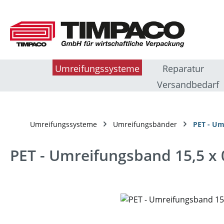
m Hauptinhalt springen
Zur Suche springen
Zur Hauptnavigation springen
Umreifungssysteme
Reparatur
Versandbedarf
Umreifungssysteme
Umreifungsbänder
PET - Um
PET - Umreifungsband 15,5 x
Bildergalerie überspringen