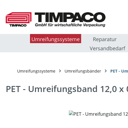
m Hauptinhalt springen
Zur Suche springen
Zur Hauptnavigation springen
Umreifungssysteme
Reparatur
Versandbedarf
Umreifungssysteme
Umreifungsbänder
PET - Um
PET - Umreifungsband 12,0 x
Bildergalerie überspringen