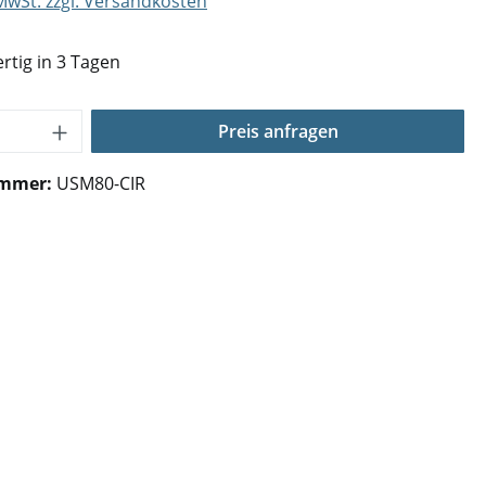
 MwSt. zzgl. Versandkosten
rtig in 3 Tagen
Anzahl: Gib den gewünschten Wert ein o
Preis anfragen
ummer:
USM80-CIR