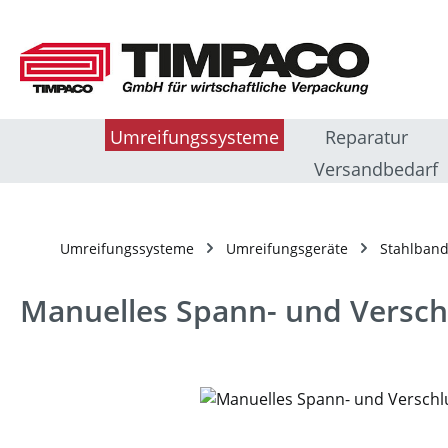
m Hauptinhalt springen
Zur Suche springen
Zur Hauptnavigation springen
Umreifungssysteme
Reparatur
Versandbedarf
Umreifungssysteme
Umreifungsgeräte
Stahlband
Manuelles Spann- und Verschl
Bildergalerie überspringen