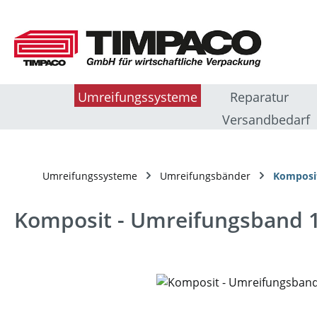
m Hauptinhalt springen
Zur Suche springen
Zur Hauptnavigation springen
Umreifungssysteme
Reparatur
Versandbedarf
Umreifungssysteme
Umreifungsbänder
Komposi
Komposit - Umreifungsband 
Bildergalerie überspringen