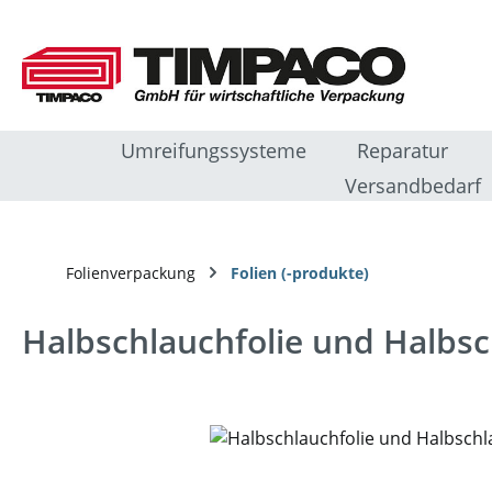
m Hauptinhalt springen
Zur Suche springen
Zur Hauptnavigation springen
Umreifungssysteme
Reparatur
Versandbedarf
Folienverpackung
Folien (-produkte)
Halbschlauchfolie und Halbs
Bildergalerie überspringen