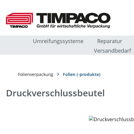
m Hauptinhalt springen
Zur Suche springen
Zur Hauptnavigation springen
Umreifungssysteme
Reparatur
Versandbedarf
Folienverpackung
Folien (-produkte)
Druckverschlussbeutel
Bildergalerie überspringen