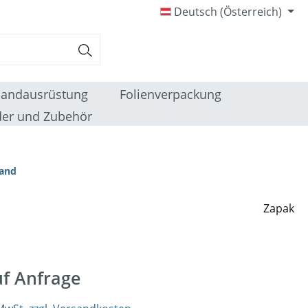
Deutsch (Österreich)
sandausrüstung
Folienverpackung
er und Zubehör
band
Zapak
uf Anfrage