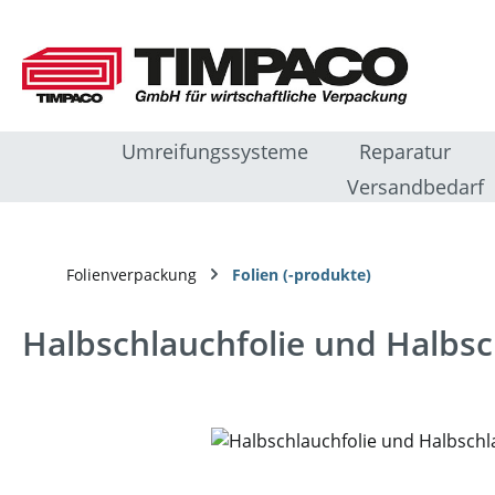
m Hauptinhalt springen
Zur Suche springen
Zur Hauptnavigation springen
Umreifungssysteme
Reparatur
Versandbedarf
Folienverpackung
Folien (-produkte)
Halbschlauchfolie und Halbs
Bildergalerie überspringen