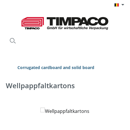
Ga naar de hoofdinhoud
Corrugated cardboard and solid board
Wellpappfaltkartons
Afbeeldingengalerij overslaan