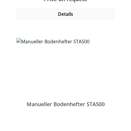
lange Großheftklammern. Er ist auch als
pneumatische Variante erhältlich.Im
Details
Zubehör ist ein Wechselamboss erhältlich,
der eine Blindheftung ermöglicht. Dabei
biegt sich die Klammern innerhalb der
untersten Papplage um. Empfehlenswert bei
sehr empfindlichen Packgut.
Manueller Bodenhefter STA500