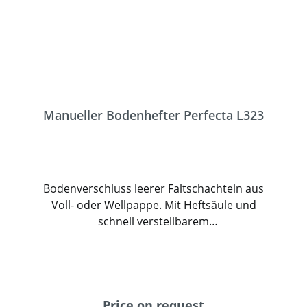
Packstücken.
Manueller Bodenhefter Perfecta L323
Bodenverschluss leerer Faltschachteln aus
Voll- oder Wellpappe. Mit Heftsäule und
schnell verstellbarem
Kartonführungsanschlag. Dieser ermöglicht
ohne Zielen eine Heftung exakt über den
Kartonschlitz. Der Heftvorgang wird über
ein Fußpedal ausgelöst. Die Maschine
verarbeitet ohne Umstellung verschieden
Price on request