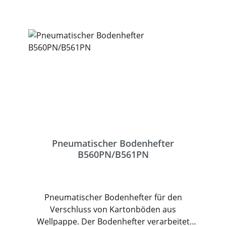
Wellpappe. Neben dem Verschluss bietet
die Klammer dem Karton Stabilität und
Schutz vor unberechtigtem Zugriff. Der
Bodenhefter ist ideal für Versender mit
leichten und unterschiedlichen
Packstücken.
Pneumatischer Bodenhefter
B560PN/B561PN
Pneumatischer Bodenhefter für den
Verschluss von Kartonböden aus
Wellpappe. Der Bodenhefter verarbeitet