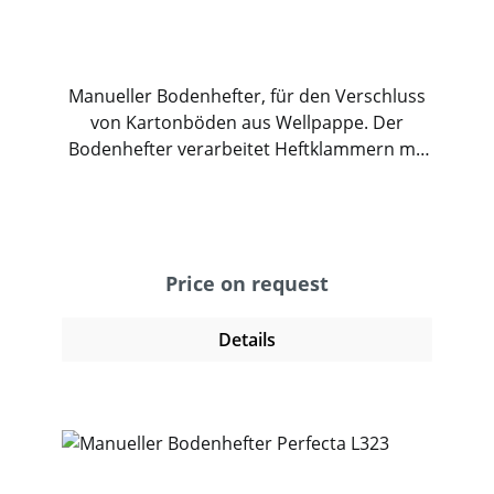
Manueller Bodenhefter, für den Verschluss
von Kartonböden aus Wellpappe. Der
Bodenhefter verarbeitet Heftklammern mit
einer Rückenbreite von 32mm oder 35mm
und einer Schenkellänge bis 22. Das
freistehende Gerät ermöglicht ein
professionelles und sicheres Verschließen
von ein- und zweiwelligen Kartons und
Price on request
schweren Kartonagen. Der Heftvorgang
wird mit einem Fußschalter ausgelöst und
Details
heftet zuverlässig überlappende und
aneinanderstoßende Wellpappe. Neben
dem Verschluss bietet die Klammer dem
Karton Stabilität und Schutz vor
unberechtigtem Zugriff. Der Bodenhefter ist
ideal für Versender mit unterschiedlichen