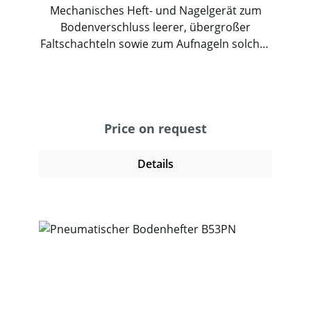
Mechanisches Heft- und Nagelgerät zum
Bodenverschluss leerer, übergroßer
Faltschachteln sowie zum Aufnageln solcher
Faltschachteln auf Holzpaletten. Geeignet
für Kartons aus Doppel- oder
Dreifachwellpappe. Die Bodenheftung
erfolgt auf einem Maschinenblech. Im
Stangenhefter können Großheftklammern
Price on request
entsprechend dem Verwendungszweck mit
verschiedenen Schenkellängen ohne
Details
Umstellung eingesetzt werden.