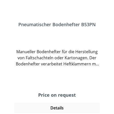
Pneumatischer Bodenhefter B53PN
Manueller Bodenhefter für die Herstellung
von Faltschachteln oder Kartonagen. Der
Bodenhefter verarbeitet Heftklammern mit
einer Rückenbreite von 14,9mm und einer
Schenkellänge bis 18mm. Dadurch die die
Klammern weniger sichtbar. Das
freistehende Gerät ermöglicht ein
professionelles und sicheres Verschließen.
Price on request
Der Heftvorgang wird mit einem Fußschalter
ausgelöst und heftet zuverlässig
Details
überlappende und aneinanderstoßende