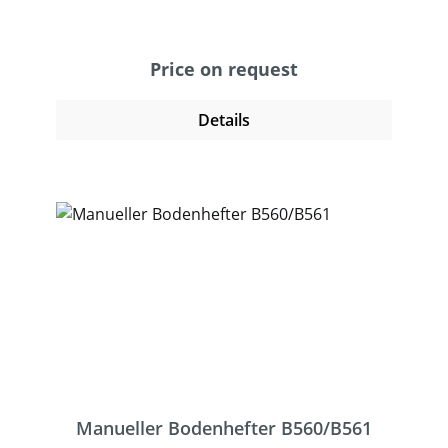
Klammern weniger sichtbar. Das
freistehende Gerät ermöglicht ein
professionelles und sicheres Verschließen.
Price on request
Der Heftvorgang wird mit einem Fußschalter
ausgelöst und heftet zuverlässig
Details
überlappende und aneinanderstoßende
Wellpappe. Neben dem Verschluss bietet
die Klammer dem Karton Stabilität und
Schutz vor unberechtigtem Zugriff. Der
Bodenhefter ist ideal für Versender mit
leichten und unterschiedlichen
Packstücken.
Manueller Bodenhefter B560/B561