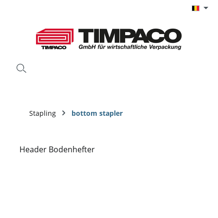
Ga naar de hoofdinhoud
Stapling
bottom stapler