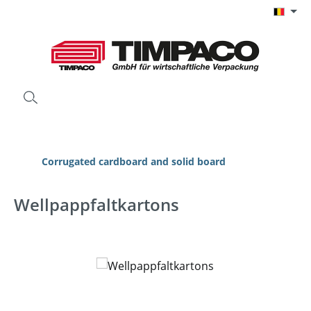
Ga naar de hoofdinhoud
Corrugated cardboard and solid board
Wellpappfaltkartons
Afbeeldingengalerij overslaan