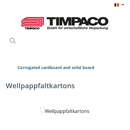
Ga naar de hoofdinhoud
Corrugated cardboard and solid board
Wellpappfaltkartons
Afbeeldingengalerij overslaan