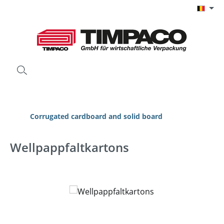
Ga naar de hoofdinhoud
Corrugated cardboard and solid board
Wellpappfaltkartons
Afbeeldingengalerij overslaan