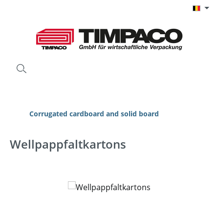
Ga naar de hoofdinhoud
Corrugated cardboard and solid board
Wellpappfaltkartons
Afbeeldingengalerij overslaan