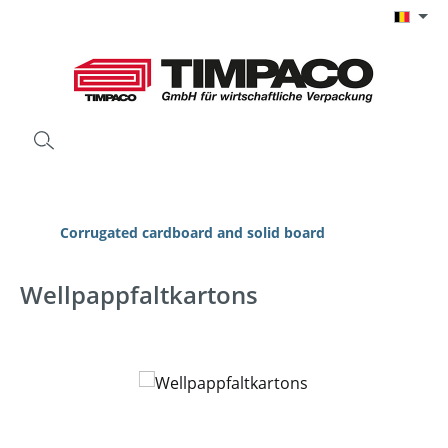
Ga naar de hoofdinhoud
Corrugated cardboard and solid board
Wellpappfaltkartons
Afbeeldingengalerij overslaan