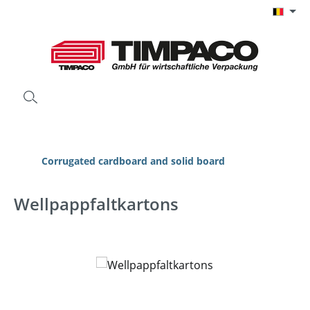
Ga naar de hoofdinhoud
Corrugated cardboard and solid board
Wellpappfaltkartons
Afbeeldingengalerij overslaan