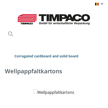
Ga naar de hoofdinhoud
Corrugated cardboard and solid board
Wellpappfaltkartons
Afbeeldingengalerij overslaan