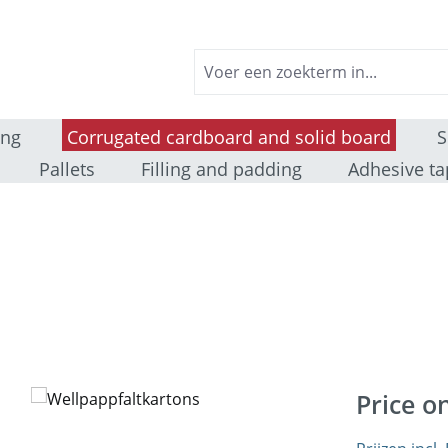
ing
Corrugated cardboard and solid board
S
Pallets
Filling and padding
Adhesive ta
Price o