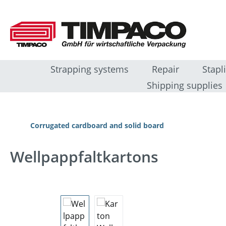
 naar de hoofdinhoud
Ga naar de zoekopdracht
Ga naar de hoofdnavigatie
Strapping systems
Repair
Stapl
Shipping supplies
Corrugated cardboard and solid board
Wellpappfaltkartons
Afbeeldingengalerij overslaan