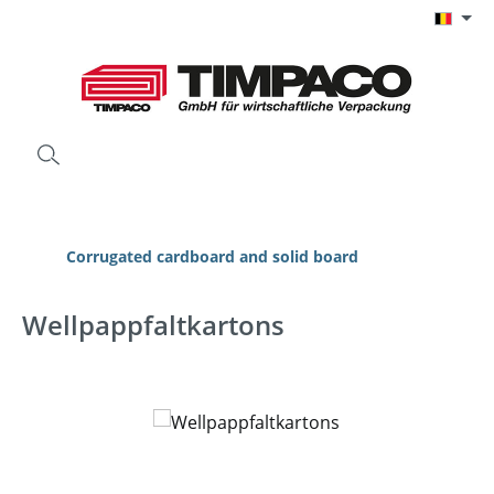
Ga naar de hoofdinhoud
Corrugated cardboard and solid board
Wellpappfaltkartons
Afbeeldingengalerij overslaan