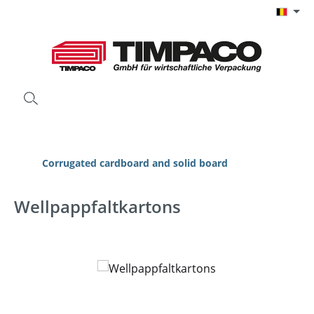
Ga naar de hoofdinhoud
Corrugated cardboard and solid board
Wellpappfaltkartons
Afbeeldingengalerij overslaan