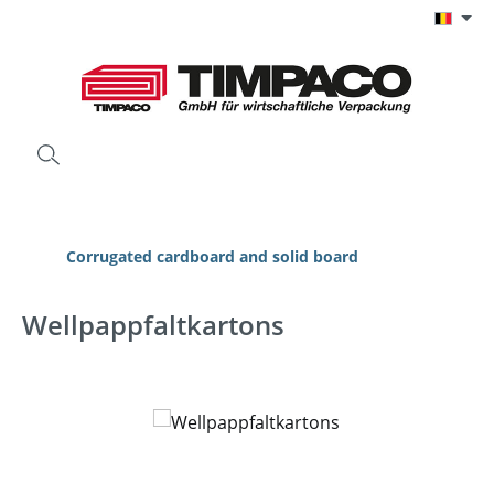
Ga naar de hoofdinhoud
Corrugated cardboard and solid board
Wellpappfaltkartons
Afbeeldingengalerij overslaan