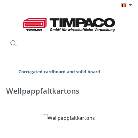
Ga naar de hoofdinhoud
Corrugated cardboard and solid board
Wellpappfaltkartons
Afbeeldingengalerij overslaan