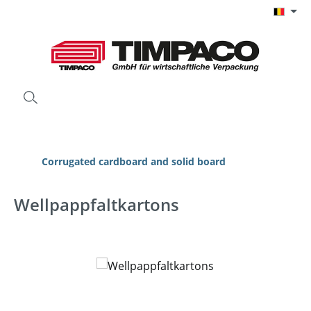
Ga naar de hoofdinhoud
Corrugated cardboard and solid board
Wellpappfaltkartons
Afbeeldingengalerij overslaan