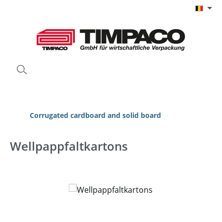
Ga naar de hoofdinhoud
Corrugated cardboard and solid board
Wellpappfaltkartons
Afbeeldingengalerij overslaan